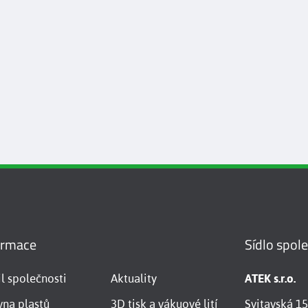
ormace
Sídlo spol
il společnosti
Aktuality
ATEK s.r.o.
vna plastů
3D tisk a vákuové lití
Svitavská 1