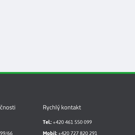
ečnosti
Rychlý kontakt
Tel.:
+420 461 550 099
599/66
Mobil:
+420 727 820 291