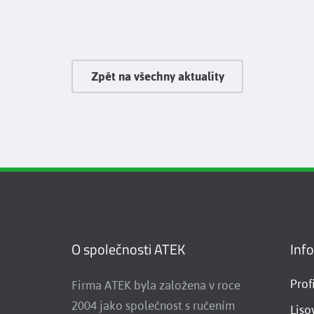
Zpět na všechny aktuality
O společnosti ATEK
Inf
Prof
Firma ATEK byla založena v roce
2004 jako společnost s ručením
Liso