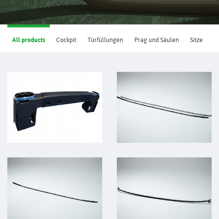
All products
Cockpit
Türfüllungen
Prag und Säulen
Sitze
G